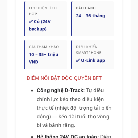
LƯU ĐIỆN TÍCH
BẢO HÀNH
HỢP
24 – 36 tháng
✅ Có (24V
backup)
GIÁ THAM KHẢO
ĐIỀU KHIỂN
SMARTPHONE
10 – 35+ triệu
✅ U-Link app
VNĐ
ĐIỂM NỔI BẬT ĐỘC QUYỀN BFT
Tự điều
Công nghệ D-Track:
chỉnh lực kéo theo điều kiện
thực tế (nhiệt độ, trọng tải biến
động) — kéo dài tuổi thọ vòng
bi và bánh răng.
Điện
Hệ thống 24V DC an toàn: