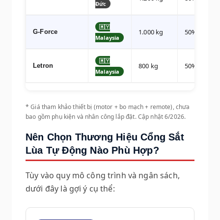
Đức
🇲🇾
1.000 kg
50%
G-Force
Malaysia
🇲🇾
800 kg
50%
Letron
Malaysia
* Giá tham khảo thiết bị (motor + bo mạch + remote), chưa
bao gồm phụ kiện và nhân công lắp đặt. Cập nhật 6/2026.
Nên Chọn Thương Hiệu Cổng Sắt
Lùa Tự Động Nào Phù Hợp?
Tùy vào quy mô công trình và ngân sách,
dưới đây là gợi ý cụ thể: