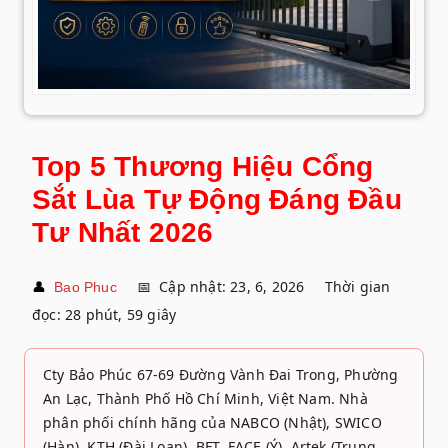
Top 5 Thương Hiệu Cổng
Sắt Lùa Tự Động Đáng Đầu
Tư Nhất 2026
👤
📅
Cập nhật: 23, 6, 2026
Thời gian
Bao Phuc
đọc: 28 phút, 59 giây
Cty Bảo Phúc 67-69 Đường Vành Đai Trong, Phường
An Lạc, Thành Phố Hồ Chí Minh, Việt Nam. Nhà
phân phối chính hãng của NABCO (Nhật), SWICO
(Hàn), KTH (Đài Loan), BFT, FACE (Ý), Artek (Trung