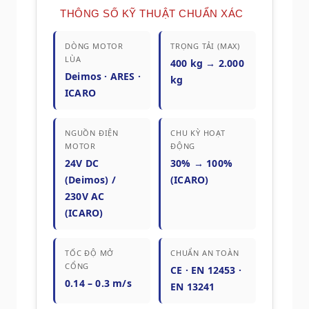
THÔNG SỐ KỸ THUẬT CHUẨN XÁC
DÒNG MOTOR
TRỌNG TẢI (MAX)
LÙA
400 kg → 2.000
Deimos · ARES ·
kg
ICARO
NGUỒN ĐIỆN
CHU KỲ HOẠT
MOTOR
ĐỘNG
24V DC
30% → 100%
(Deimos) /
(ICARO)
230V AC
(ICARO)
TỐC ĐỘ MỞ
CHUẨN AN TOÀN
CỔNG
CE · EN 12453 ·
0.14 – 0.3 m/s
EN 13241