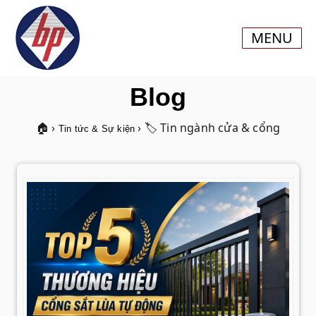
MENU
Blog
🏠 ›
› 🏷️ Tin ngành cửa & cổng
Tin tức & Sự kiện