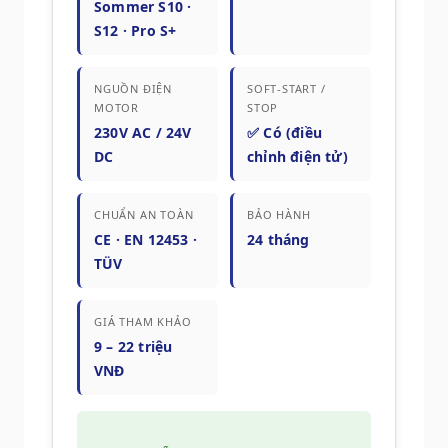
Sommer S10 ·
S12 · Pro S+
NGUỒN ĐIỆN
SOFT-START /
MOTOR
STOP
230V AC / 24V
✅ Có (điều
DC
chỉnh điện tử)
CHUẨN AN TOÀN
BẢO HÀNH
CE · EN 12453 ·
24 tháng
TÜV
GIÁ THAM KHẢO
9 – 22 triệu
VNĐ