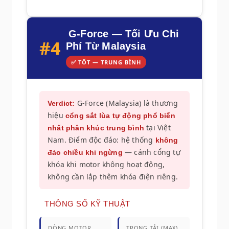
G-Force — Tối Ưu Chi
#4
Phí Từ Malaysia
✅ TỐT — TRUNG BÌNH
G-Force (Malaysia) là thương
Verdict:
hiệu
cổng sắt lùa tự động phổ biến
tại Việt
nhất phân khúc trung bình
Nam. Điểm độc đáo: hệ thống
không
— cánh cổng tự
đảo chiều khi ngừng
khóa khi motor không hoạt động,
không cần lắp thêm khóa điện riêng.
THÔNG SỐ KỸ THUẬT
DÒNG MOTOR
TRỌNG TẢI (MAX)