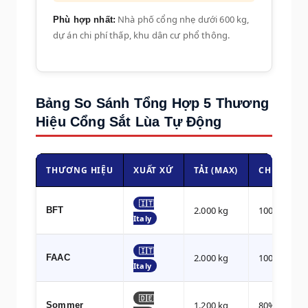
Nhà phố cổng nhẹ dưới 600 kg,
Phù hợp nhất:
dự án chi phí thấp, khu dân cư phổ thông.
Bảng So Sánh Tổng Hợp 5 Thương
Hiệu Cổng Sắt Lùa Tự Động
THƯƠNG HIỆU
XUẤT XỨ
TẢI (MAX)
CHU KỲ
🇮🇹
2.000 kg
100%
BFT
Italy
🇮🇹
2.000 kg
100%
FAAC
Italy
🇩🇪
1.200 kg
80%
Sommer