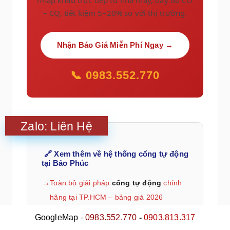
– CQ, tiết kiệm 5–20% so với thị trường.
Nhận Báo Giá Miễn Phí Ngay →
📞 0983.552.770
Zalo: Liên Hệ
🔗 Xem thêm về hệ thống cổng tự động
tại Bảo Phúc
Toàn bộ giải pháp
cổng tự động
chính
hãng tại TP.HCM – bảng giá 2026
-
Danh mục
motor cổng lùa tự động
–
GoogleMap
0983.552.770
-
0903.813.317