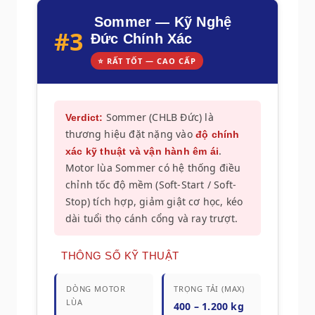
Sommer — Kỹ Nghệ
#3
Đức Chính Xác
⭐ RẤT TỐT — CAO CẤP
Sommer (CHLB Đức) là
Verdict:
thương hiệu đặt nặng vào
độ chính
.
xác kỹ thuật và vận hành êm ái
Motor lùa Sommer có hệ thống điều
chỉnh tốc độ mềm (Soft-Start / Soft-
Stop) tích hợp, giảm giật cơ học, kéo
dài tuổi thọ cánh cổng và ray trượt.
THÔNG SỐ KỸ THUẬT
DÒNG MOTOR
TRỌNG TẢI (MAX)
LÙA
400 – 1.200 kg