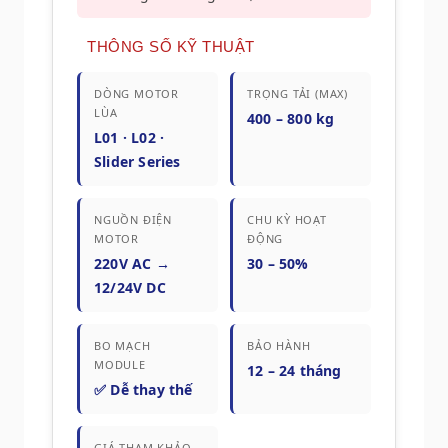
THÔNG SỐ KỸ THUẬT
DÒNG MOTOR
TRỌNG TẢI (MAX)
LÙA
400 – 800 kg
L01 · L02 ·
Slider Series
NGUỒN ĐIỆN
CHU KỲ HOẠT
MOTOR
ĐỘNG
220V AC →
30 – 50%
12/24V DC
BO MẠCH
BẢO HÀNH
MODULE
12 – 24 tháng
✅ Dễ thay thế
GIÁ THAM KHẢO