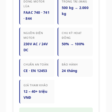
DÒNG MOTOR
TRỌNG TẢI (MAX)
LÙA
500 kg → 2.000
FAAC 740 · 741
kg
· 844
NGUỒN ĐIỆN
CHU KỲ HOẠT
MOTOR
ĐỘNG
230V AC / 24V
50% → 100%
DC
CHUẨN AN TOÀN
BẢO HÀNH
CE · EN 12453
24 tháng
GIÁ THAM KHẢO
12 – 40+ triệu
VNĐ