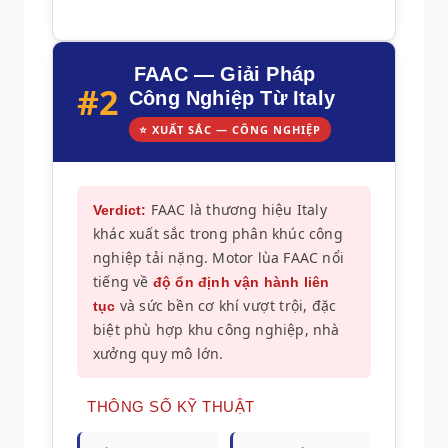
FAAC — Giải Pháp
#2
Công Nghiệp Từ Italy
⭐ XUẤT SẮC — CÔNG NGHIỆP
FAAC là thương hiệu Italy
Verdict:
khác xuất sắc trong phân khúc công
nghiệp tải nặng. Motor lùa FAAC nổi
tiếng về
độ ổn định vận hành liên
và sức bền cơ khí vượt trội, đặc
tục
biệt phù hợp khu công nghiệp, nhà
xưởng quy mô lớn.
THÔNG SỐ KỸ THUẬT