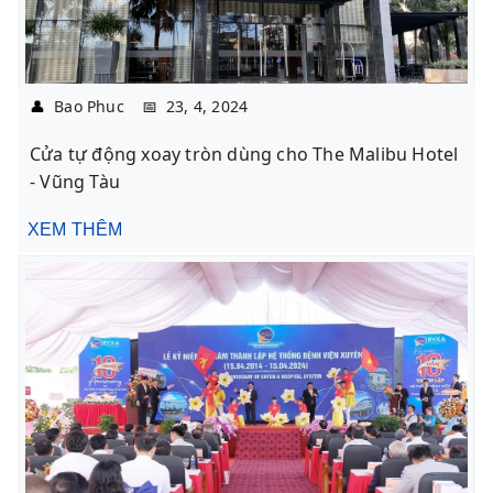
👤
Bao Phuc
📅
23, 4, 2024
Cửa tự động xoay tròn dùng cho The Malibu Hotel
- Vũng Tàu
XEM THÊM