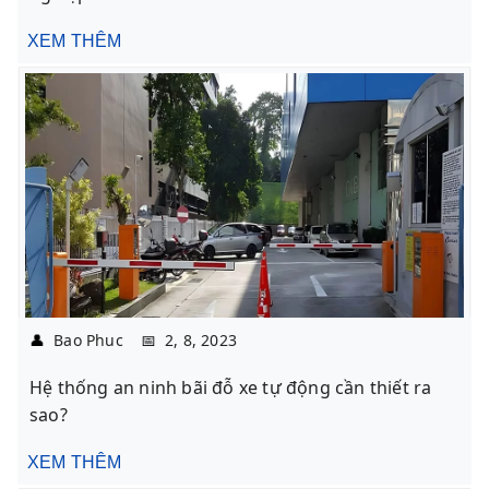
XEM THÊM
👤
Bao Phuc
📅
2, 8, 2023
Hệ thống an ninh bãi đỗ xe tự động cần thiết ra
sao?
XEM THÊM