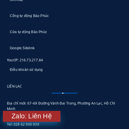
Cổng tự động Bảo Phúc
Cửa tự động Bảo Phúc
Google Sitelink
YourIP: 216.73.217.84
Điều khoản sử dụng
LIÊN LẠC
Địa chỉ mới: 67–69 Đường Vành Đai Trong, Phường An Lạc, Hồ Chí
Minh
Zalo: Liên Hệ
Email: info@baophuc.vn
Tel: 028 62 900 939