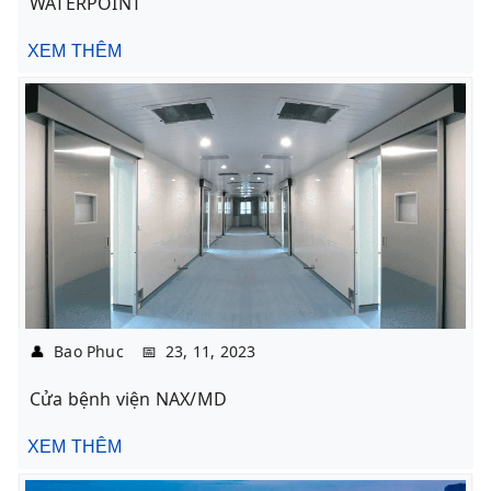
WATERPOINT
XEM THÊM
👤
Bao Phuc
📅
23, 11, 2023
Cửa bệnh viện NAX/MD
XEM THÊM