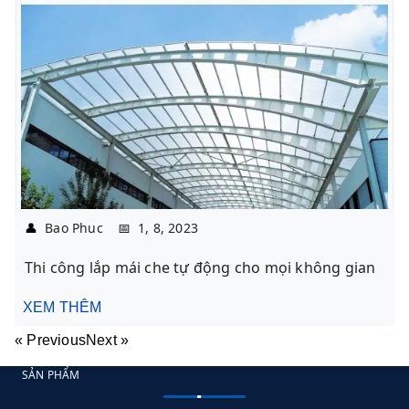
👤
Bao Phuc
📅
1, 8, 2023
Thi công lắp mái che tự động cho mọi không gian
XEM THÊM
« Previous
Next »
SẢN PHẨM