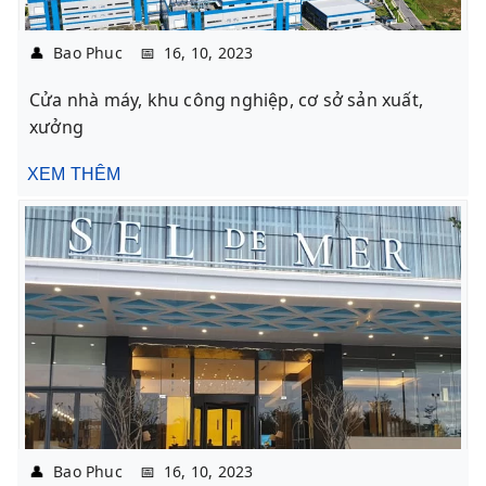
👤
Bao Phuc
📅
16, 10, 2023
Cửa nhà máy, khu công nghiệp, cơ sở sản xuất,
xưởng
XEM THÊM
👤
Bao Phuc
📅
16, 10, 2023