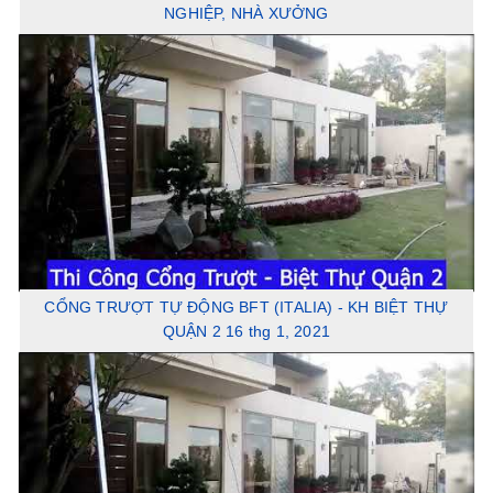
NGHIỆP, NHÀ XƯỞNG
CỔNG TRƯỢT TỰ ĐỘNG BFT (ITALIA) - KH BIỆT THỰ
QUẬN 2 16 thg 1, 2021