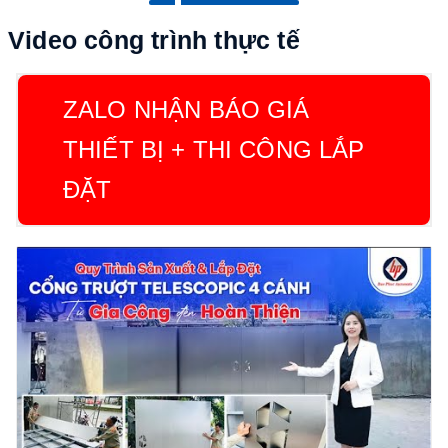
Video công trình thực tế
ZALO NHẬN BÁO GIÁ
THIẾT BỊ + THI CÔNG LẮP
ĐẶT