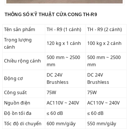
THÔNG SỐ KỸ THUẬT CỬA CONG TH-R9
Tên sản phẩm
TH - R9 (1 cánh)
TH - R9 (2 cánh)
Trọng lượng
120 kg x 1 cánh
100 kg x 2 cánh
cánh
500 mm ~ 2500
500 mm ~ 2500
Chiều rộng cánh
mm
mm
DC 24V
DC 24V
Động cơ
Brushless
Brushless
Công suất
75W
75W
Nguồn điện
AC110V ~ 240V
AC110V ~ 240V
Độ ồn tối đa
≤ 60 dB
≤ 60 dB
Tốc độ di chuyển
600 mm/giây
550 mm/giây