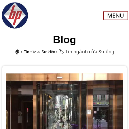
MENU
Blog
🏠 ›
› 🏷️ Tin ngành cửa & cổng
Tin tức & Sự kiện