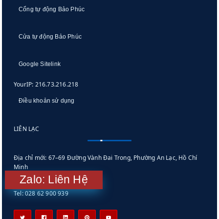
Cổng tự động Bảo Phúc
Cửa tự động Bảo Phúc
Google Sitelink
YourIP: 216.73.216.218
Điều khoản sử dụng
LIÊN LẠC
Địa chỉ mới: 67–69 Đường Vành Đai Trong, Phường An Lạc, Hồ Chí
Minh
Zalo: Liên Hệ
Email: info@baophuc.vn
Tel: 028 62 900 939