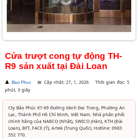
Cửa trượt cong tự động TH-
R9 sản xuất tại Đài Loan
👤
📅
Cập nhật: 27, 1, 2026
Thời gian đọc: 5
Bao Phuc
phút, 3 giây
Cty Bảo Phúc 67-69 Đường Vành Đai Trong, Phường An
Lạc, Thành Phố Hồ Chí Minh, Việt Nam. Nhà phân phối
chính hãng của NABCO (Nhật), SWICO (Hàn), KTH (Đài
Loan), BFT, FACE (Ý), Artek (Trung Quốc). Hotline: 0983
552 770.