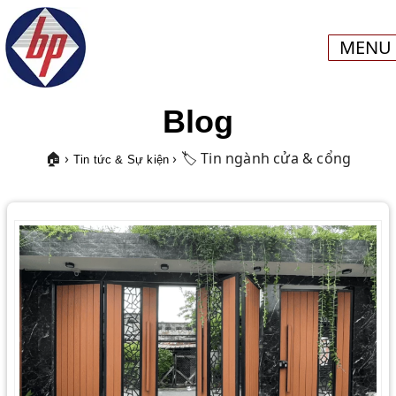
MENU
Blog
🏠 ›
› 🏷️ Tin ngành cửa & cổng
Tin tức & Sự kiện