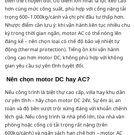
biến thế chuyển đổi. Ưu điểm lớn nhất là lực kéo cao
hơn cùng mức công suất, phù hợp với cổng nặng tải
trọng 600–1.000kg/cánh và chi phí đầu tư thấp hơn.
Nhược điểm cần lưu ý: khi vận hành liên tục nhiều chu
kỳ trong thời gian ngắn, motor AC có thể nóng lên
đáng kể – nên chọn loại có chế độ bảo vệ nhiệt tự
động (thermal protection). Tiếng ồn khi vận hành
cũng cao hơn motor DC, không phù hợp với không
gian yêu cầu sự yên tĩnh tuyệt đối.
Nên chọn motor DC hay AC?
Nếu công trình là biệt thự cao cấp, villa hay khu dân
cư yên tĩnh – hãy chọn motor DC 24V. Sự êm ái, an
toàn và độ bền vượt trội xứng đáng với khoản chênh
lệch giá. Nếu công trình là nhà phố lớn, tòa nhà văn
phòng hoặc cổng có tải trọng rất nặng (trên
600kg/cánh) và ngân sách hạn chế hơn – motor AC