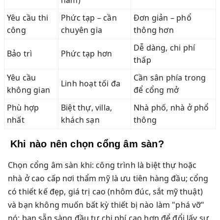
Yêu cầu thi
Phức tạp – cần
Đơn giản – phổ
công
chuyên gia
thông hơn
Dễ dàng, chi phí
Bảo trì
Phức tạp hơn
thấp
Yêu cầu
Cần sân phía trong
Linh hoạt tối đa
không gian
để cổng mở
Phù hợp
Biệt thự, villa,
Nhà phố, nhà ở phổ
nhất
khách sạn
thông
Khi nào nên chọn cổng âm sàn?
Chọn cổng âm sàn khi: công trình là biệt thự hoặc
nhà ở cao cấp nơi thẩm mỹ là ưu tiên hàng đầu; cổng
có thiết kế đẹp, giá trị cao (nhôm đúc, sắt mỹ thuật)
và bạn không muốn bất kỳ thiết bị nào làm "phá vỡ"
nó; bạn sẵn sàng đầu tư chi phí cao hơn để đổi lấy sự