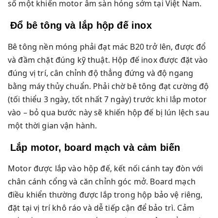
số một khiến motor âm sàn hỏng sớm tại Việt Nam.
Đổ bê tông và lắp hộp đế inox
Bê tông nền móng phải đạt mác B20 trở lên, được đổ
và đầm chặt đúng kỹ thuật. Hộp đế inox được đặt vào
đúng vị trí, cân chỉnh độ thẳng đứng và độ ngang
bằng máy thủy chuẩn. Phải chờ bê tông đạt cường độ
(tối thiểu 3 ngày, tốt nhất 7 ngày) trước khi lắp motor
vào – bỏ qua bước này sẽ khiến hộp đế bị lún lệch sau
một thời gian vận hành.
Lắp motor, board mạch và cảm biến
Motor được lắp vào hộp đế, kết nối cánh tay đòn với
chân cánh cổng và căn chỉnh góc mở. Board mạch
điều khiển thường được lắp trong hộp bảo vệ riêng,
đặt tại vị trí khô ráo và dễ tiếp cận để bảo trì. Cảm