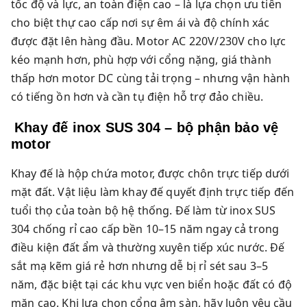
tốc độ và lực, an toàn điện cao – là lựa chọn ưu tiên
cho biệt thự cao cấp nơi sự êm ái và độ chính xác
được đặt lên hàng đầu. Motor AC 220V/230V cho lực
kéo mạnh hơn, phù hợp với cổng nặng, giá thành
thấp hơn motor DC cùng tải trọng – nhưng vận hành
có tiếng ồn hơn và cần tụ điện hỗ trợ đảo chiều.
Khay đế inox SUS 304 – bộ phận bảo vệ
motor
Khay đế là hộp chứa motor, được chôn trực tiếp dưới
mặt đất. Vật liệu làm khay đế quyết định trực tiếp đến
tuổi thọ của toàn bộ hệ thống. Đế làm từ inox SUS
304 chống rỉ cao cấp bền 10–15 năm ngay cả trong
điều kiện đất ẩm và thường xuyên tiếp xúc nước. Đế
sắt mạ kẽm giá rẻ hơn nhưng dễ bị rỉ sét sau 3–5
năm, đặc biệt tại các khu vực ven biển hoặc đất có độ
mặn cao. Khi lựa chọn cổng âm sàn, hãy luôn yêu cầu