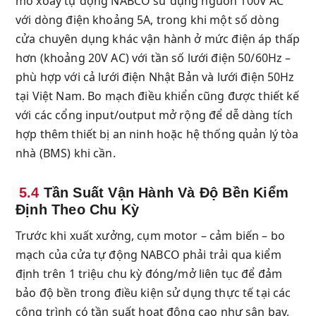
mở xoay tự động NABCO sử dụng nguồn 100V AC
với dòng điện khoảng 5A, trong khi một số dòng
cửa chuyên dụng khác vận hành ở mức điện áp thấp
hơn (khoảng 20V AC) với tần số lưới điện 50/60Hz –
phù hợp với cả lưới điện Nhật Bản và lưới điện 50Hz
tại Việt Nam. Bo mạch điều khiển cũng được thiết kế
với các cổng input/output mở rộng để dễ dàng tích
hợp thêm thiết bị an ninh hoặc hệ thống quản lý tòa
nhà (BMS) khi cần.
5.4
Tần Suất Vận Hành Và Độ Bền Kiểm
Định Theo Chu Kỳ
Trước khi xuất xưởng, cụm motor – cảm biến – bo
mạch của cửa tự động NABCO phải trải qua kiểm
định trên 1 triệu chu kỳ đóng/mở liên tục để đảm
bảo độ bền trong điều kiện sử dụng thực tế tại các
công trình có tần suất hoạt động cao như sân bay,