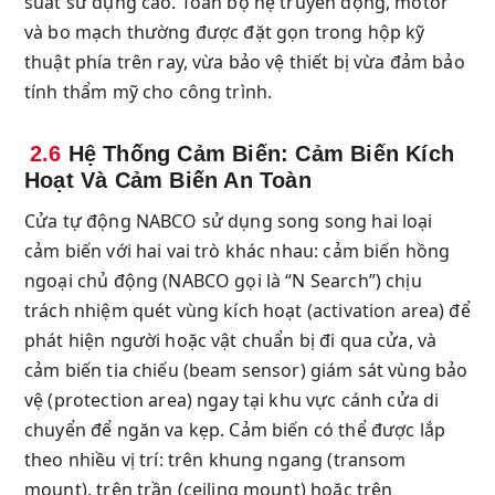
suất sử dụng cao. Toàn bộ hệ truyền động, motor
và bo mạch thường được đặt gọn trong hộp kỹ
thuật phía trên ray, vừa bảo vệ thiết bị vừa đảm bảo
tính thẩm mỹ cho công trình.
2.6
Hệ Thống Cảm Biến: Cảm Biến Kích
Hoạt Và Cảm Biến An Toàn
Cửa tự động NABCO sử dụng song song hai loại
cảm biến với hai vai trò khác nhau: cảm biến hồng
ngoại chủ động (NABCO gọi là “N Search”) chịu
trách nhiệm quét vùng kích hoạt (activation area) để
phát hiện người hoặc vật chuẩn bị đi qua cửa, và
cảm biến tia chiếu (beam sensor) giám sát vùng bảo
vệ (protection area) ngay tại khu vực cánh cửa di
chuyển để ngăn va kẹp. Cảm biến có thể được lắp
theo nhiều vị trí: trên khung ngang (transom
mount), trên trần (ceiling mount) hoặc trên