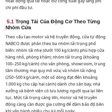
hoạt động quá tải hoặc dư công suất gây lãng phí
chi phí đầu tư.
5.1
Trọng Tải Của Động Cơ Theo Từng
Nhóm Cửa
Theo cấu tạo motor và hệ truyền động, cửa tự động
NABCO được phân theo ba nhóm tải trọng phổ
biến: nhóm tải nhẹ (dưới 100 kg/cánh) phù hợp cửa
hàng nhỏ, phòng khám; nhóm tải trung (khoảng
100–250 kg/cánh) cho văn phòng, showroom, trung
tâm thương mại quy mô vừa; và nhóm tải nặng
(250–500 kg/cánh, một số dòng đạt đến khoảng
1.000 kg cho cặp hai cánh) dành cho sân bay, nhà
xưởng và bệnh viện có lưu lượng người qua lại liên
tục. Mức tải trọng càng lớn, motor và hệ truyền
động càng cần được gia cường để đảm bảo độ bền
khi vận hành nhiều chu kỳ mỗi ngày.