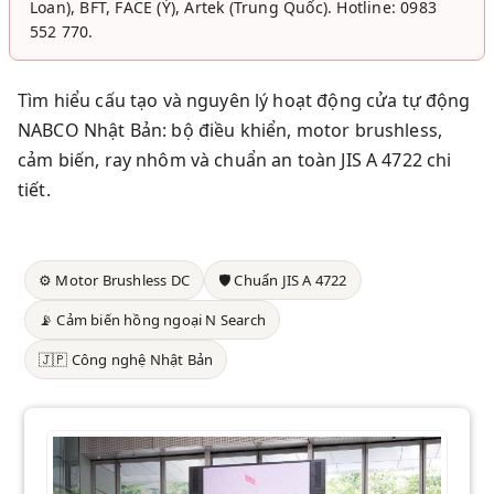
Loan), BFT, FACE (Ý), Artek (Trung Quốc). Hotline: 0983
552 770.
Tìm hiểu cấu tạo và nguyên lý hoạt động cửa tự động
NABCO Nhật Bản: bộ điều khiển, motor brushless,
cảm biến, ray nhôm và chuẩn an toàn JIS A 4722 chi
tiết.
⚙️ Motor Brushless DC
🛡️ Chuẩn JIS A 4722
📡 Cảm biến hồng ngoại N Search
🇯🇵 Công nghệ Nhật Bản