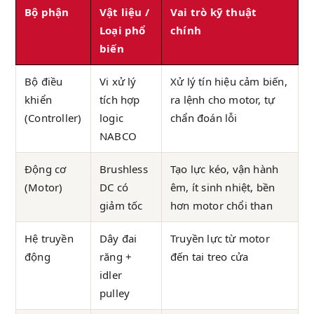
Bộ phận
Vật liệu /
Vai trò kỹ thuật
Loại phổ
chính
biến
Bộ điều
Vi xử lý
Xử lý tín hiệu cảm biến,
khiển
tích hợp
ra lệnh cho motor, tự
(Controller)
logic
chẩn đoán lỗi
NABCO
Động cơ
Brushless
Tạo lực kéo, vận hành
(Motor)
DC có
êm, ít sinh nhiệt, bền
giảm tốc
hơn motor chổi than
Hệ truyền
Dây đai
Truyền lực từ motor
động
răng +
đến tai treo cửa
idler
pulley