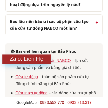
hoạt động dựa trên nguyên lý nào?
Bao lâu nên bảo trì các bộ phận cấu tạo
của cửa tự động NABCO một lần?
📚 Bài viết liên quan tại Bảo Phúc
Zalo: Liên Hệ
– lịch sử,
Cửa tự động Nhật Bản NABCO
dòng sản phẩm và bảng giá chi tiết
– toàn bộ sản phẩm cửa tự
Cửa tự động
động chính hãng tại Bảo Phúc
– các dòng cửa trượt phổ
Cửa trượt tự động
biến cho văn phòng, showroom
-
GoogleMap
0983.552.770
-
0903.813.317